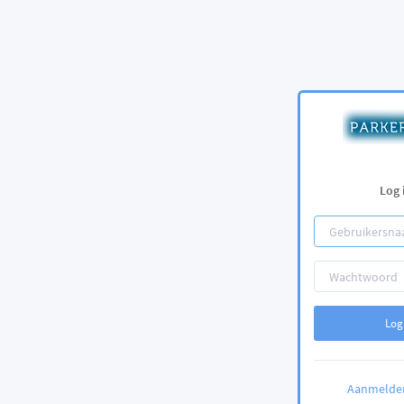
Log 
Log
Aanmelden